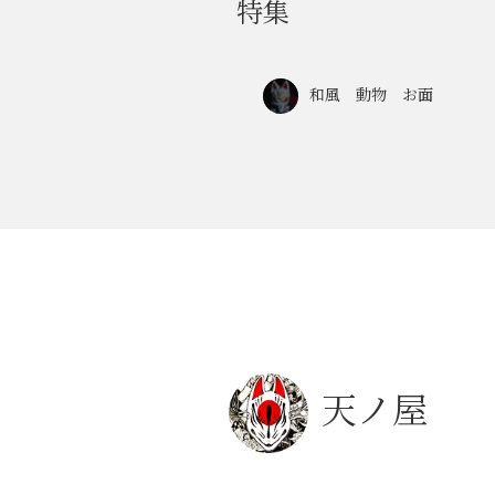
特集
和風 動物 お面
天ノ屋