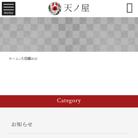

天ノ屋
menu
ホーム
>
大怪面2022
Category
お知らせ