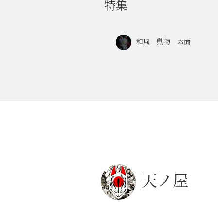
特集
和風 動物 お面
天ノ屋