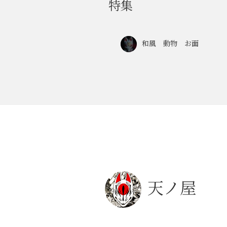
特集
和風 動物 お面
天ノ屋