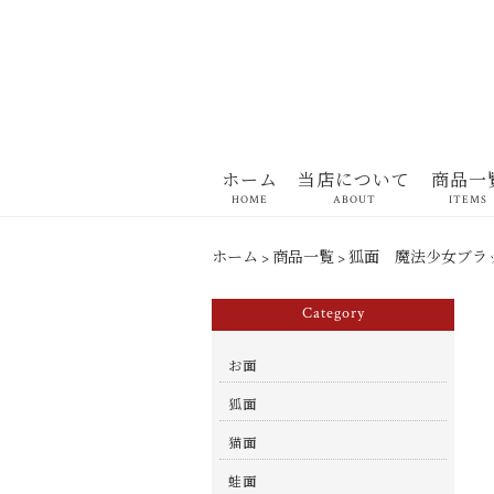
ホーム
当店について
商品一
HOME
ABOUT
ITEMS
ホーム
>
商品一覧
>
狐面 魔法少女ブラ
Category
お面
狐面
猫面
蛙面