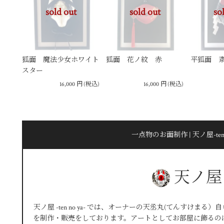
sold out
sold out
so
狐面 魔法少女ホワイト
狐面 花ノ紋 赤
平狐面 
スター
16,000
円
(税込)
16,000
円
(税込)
一点物のお面制作 | 天ノ屋-ten n
天ノ屋
天ノ屋 -ten no ya- では、オーナーの天丞丸(てんすけ
を制作・販売をしております。アートとしてお部屋に飾るの