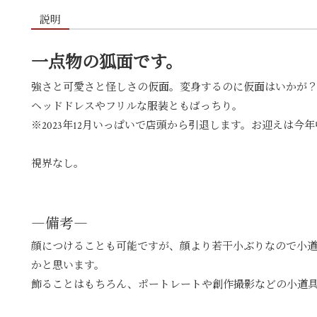
説明
一点物の狐面です。
強さと可愛さと怪しさの仮面。変身するのに仮面はいかが
ヘッドドレスやフリルな服装ともばっちり。
※2023年12月いっぱいで店頭から引退します。お迎えは今
視界なし。
―備考―
顔につけることも可能ですが、顔より若干小ぶりなので小
かと思います。
飾ることはもちろん、ポートレートや創作撮影などの小道