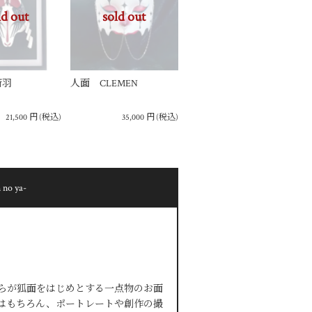
ld out
sold out
斎羽
人面 CLEMEN
21,500
円
(税込)
35,000
円
(税込)
o ya-
まる）自らが狐面をはじめとする一点物のお面
はもちろん、ポートレートや創作の撮