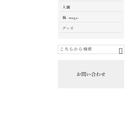
人面
禍 -maga-
グッズ