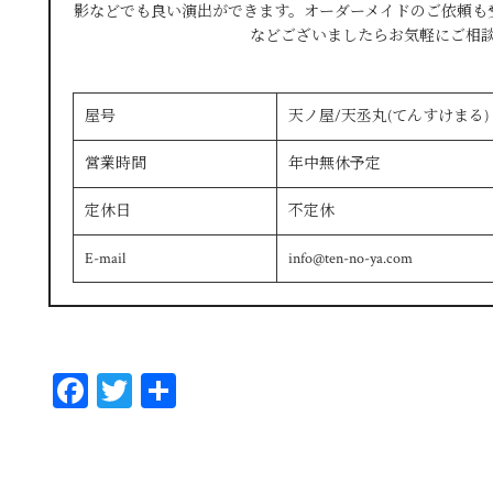
影などでも良い演出ができます。オーダーメイドのご依頼も
などございましたらお気軽にご相
屋号
天ノ屋/天丞丸(てんすけまる)
営業時間
年中無休予定
定休日
不定休
E-mail
info@ten-no-ya.com
Fa
T
共
ce
wi
有
bo
tt