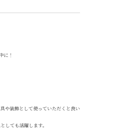
？
年中に！
道具や装飾として使っていただくと良い
具としても活躍します。