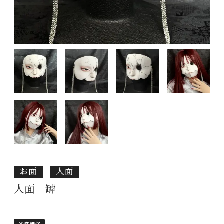
お面
人面
人面 罅