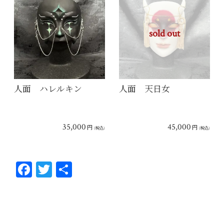
sold out
人面 ハレルキン
人面 天日女
35,000
45,000
円
円
(税込)
(税込)
Fa
T
共
ce
wi
有
bo
tt
ok
er