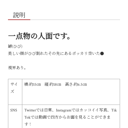
説明
一点物の人面です。
罅(ひび)
美しい顔がひび割れたその先にあるポッカリ空いた●
視界あり。
サイ
横:約15㎝ 縦:約18㎝ 高さ:約6.5㎝
ズ
SNS
Twitterでは日常、Instagramではカッコイイ写真、Tik
Tokでは動画で四方からお面を見ることができま
す！