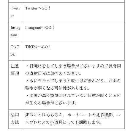
Twitt
TwitterへGO！
er
Instag
InstagramへGO！
ram
TikT
TikTokへGO！
ok
注意
・日焼けをしてしまう場合がございますので長時間
事項
の直射日光はお控えください。
・水に当たってしまうと絵付けが滲んだり、お面の
強度が弱くなる可能性があります。
・湿度が高く換気がされていない状態が続くとカビ
が生える場合がございます。
活用
飾ることはもちろん、ポートレートや創作撮影、コ
方法
スプレなどの小道具としても活躍します。