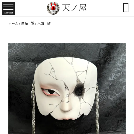

天ノ屋
menu
ホーム
>
商品一覧
>
人面 罅