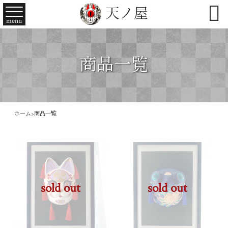

天ノ屋
menu
商品一覧
ホーム
>
商品一覧
sold out
sold out