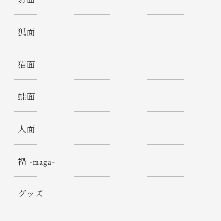
お面
狐面
猫面
蛙面
人面
禍 -maga-
グッズ