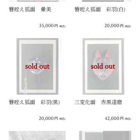
簪咥え狐面 暈美
簪咥え狐面 彩羽(白)
35,000
20,000
円
円
(税込)
(税込)
sold out
sold out
簪咥え狐面 彩羽(黒)
三変化面 赤黒達磨
20,000
42,000
円
円
(税込)
(税込)