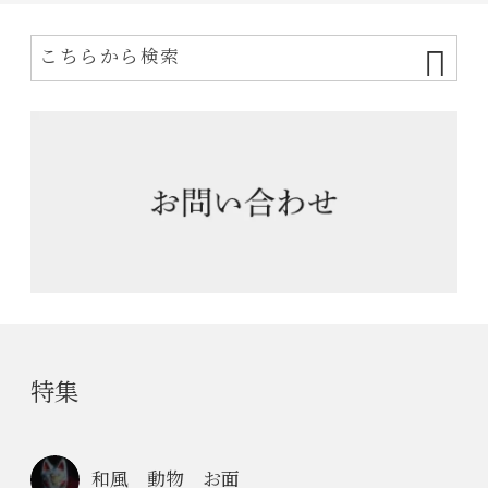
特集
和風 動物 お面