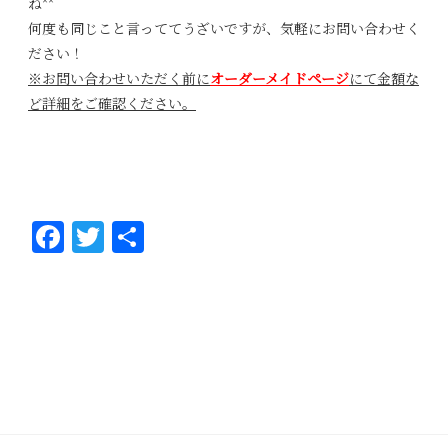
ね^^
何度も同じこと言っててうざいですが、気軽にお問い合わせく
ださい！
※お問い合わせいただく前に
オーダーメイドページ
にて金額な
ど詳細をご確認ください。
Fa
T
共
ce
wi
有
bo
tt
ok
er