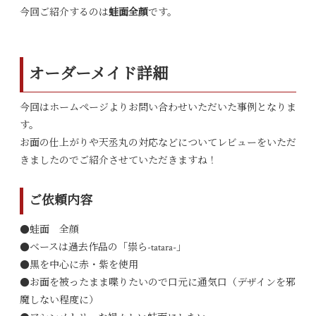
今回ご紹介するのは
蛙面全顔
です。
オーダーメイド詳細
今回はホームページよりお問い合わせいただいた事例となりま
す。
お面の仕上がりや天丞丸の対応などについてレビューをいただ
きましたのでご紹介させていただきますね！
ご依頼内容
●蛙面 全顔
●ベースは過去作品の「祟ら-tatara-」
●黒を中心に赤・紫を使用
●お面を被ったまま喋りたいので口元に通気口（デザインを邪
魔しない程度に）