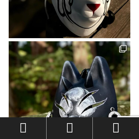


