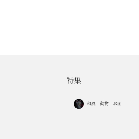
特集
和風 動物 お面