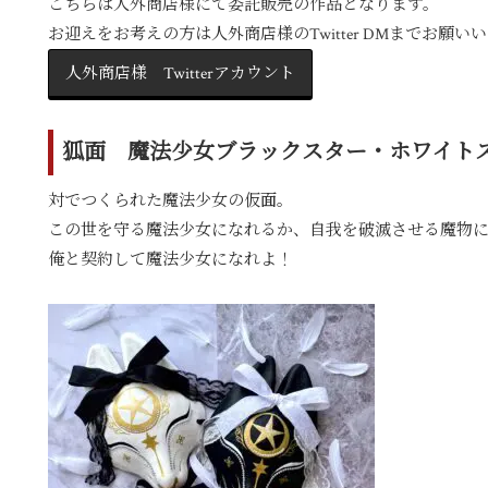
こちらは人外商店様にて委託販売の作品となります。
お迎えをお考えの方は人外商店様のTwitter DMまでお願い
人外商店様 Twitterアカウント
狐面 魔法少女ブラックスター・ホワイト
対でつくられた魔法少女の仮面。
この世を守る魔法少女になれるか、自我を破滅させる魔物
俺と契約して魔法少女になれよ！