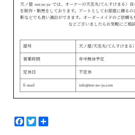
天ノ屋 -ten no ya- では、オーナーの天丞丸(てんすけ
を制作・販売をしております。アートとしてお部屋に飾るの
影などでも良い演出ができます。オーダーメイドのご依頼も
などございましたらお気軽にご相
屋号
天ノ屋/天丞丸(てんすけまる)
営業時間
年中無休予定
定休日
不定休
E-mail
info@ten-no-ya.com
Fa
T
共
ce
wi
有